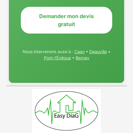
Demander mon devis
gratuit
Nous intervenons aussi à :
Caen
•
Deauville
•
Pont-l'Évêque
•
Bernay