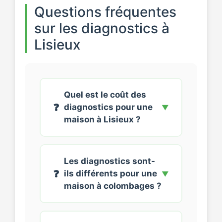
Questions fréquentes
sur les diagnostics à
Lisieux
Quel est le coût des
diagnostics pour une
maison à Lisieux ?
Pour une maison de 100m²
construite avant 1997,
Les diagnostics sont-
prévoyez entre 350€ et 550€
ils différents pour une
pour un dossier complet (DPE,
maison à colombages ?
amiante, plomb, termites,
Les maisons normandes
électricité, gaz, ERP). Devis